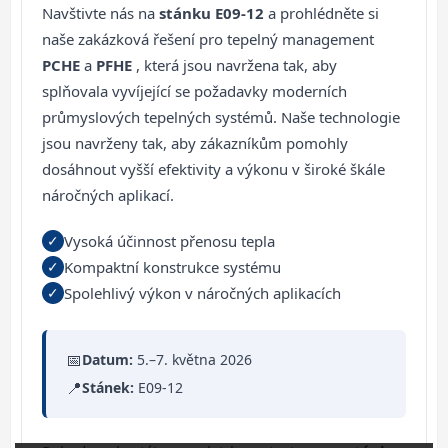
Navštivte nás na
stánku E09-12
a prohlédněte si
naše zakázková řešení pro tepelný management
PCHE
a
PFHE
, která jsou navržena tak, aby
splňovala vyvíjející se požadavky moderních
průmyslových tepelných systémů. Naše technologie
jsou navrženy tak, aby zákazníkům pomohly
dosáhnout vyšší efektivity a výkonu v široké škále
náročných aplikací.
✓
Vysoká účinnost přenosu tepla
✓
Kompaktní konstrukce systému
✓
Spolehlivý výkon v náročných aplikacích
📅
Datum:
5.–7. května 2026
📍
Stánek:
E09-12