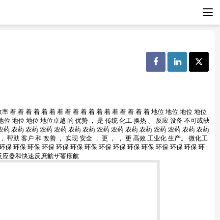
着 着 着 着 着 着 着 着 着 着 着 着 着 着 着 着 着 着 地位 地位 地位 地位
地位 地位 地位 地位卓越 的 优势 ， 是 传统 化工 换热 、 反应 设备 不可或缺
 农药 农药 农药 农药 农药 农药 农药 农药 农药 农药 农药 农药 农药 农药 农药
， 帮助 客户 和 改善 ， 实现 安全 ， 更 ， ， 更 高效 工业化 生产。 微化工
 环保 环保 环保 环保 环保 环保 环保 环保 环保 环保 环保 环保 环保 环保 环
快速反应器和快速反庶䶳ザ䶴庶䶳