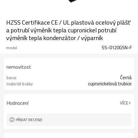
HZSS Certifikace CE / UL plastová ocelový plášť
a potrubí výměník tepla cupronickel potrubí
výměník tepla kondenzátor / výparník
SS-0120GSN-F
model
nemovitost
Černá
barva
cupronickelová trubice
materiál trubky
Hodnocení
VÍCE
PŘIDAT RECENZI