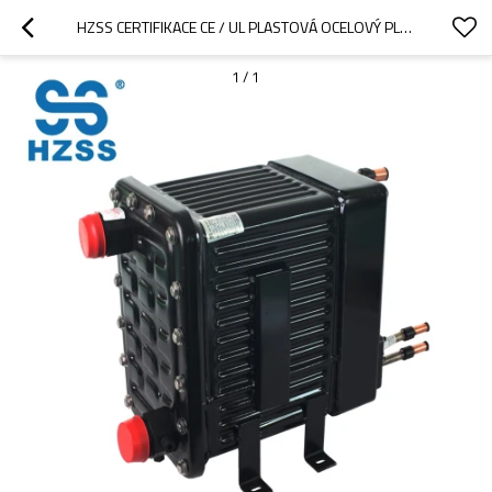
HZSS CERTIFIKACE CE / UL PLASTOVÁ OCELOVÝ PLÁŠŤ A POTRUBÍ VÝMĚNÍK TEPLA CUPRONICKEL POTRUBÍ VÝMĚNÍK TEPLA KONDENZÁTOR / VÝPARNÍK
1
/
1