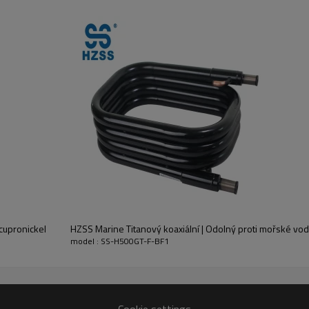
 cupronickel
HZSS Marine Titanový koaxiální | Odolný proti mořské vodě
model : SS-H500GT-F-BF1
Cookie settings