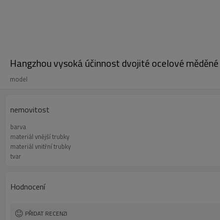
Hangzhou vysoká účinnost dvojité ocelové měděné tr
model
nemovitost
barva
materiál vnější trubky
materiál vnitřní trubky
tvar
Hodnocení
PŘIDAT RECENZI