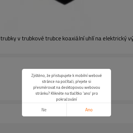
ubky v trubkové trubce koaxiální uhlí na elektrický v
Zjištěno, že přistupujete k mobilní webové
stránce na počítači, přejete si
přesměrovat na desktopovou webovou
stránku? Klikněte na tlačítko 'ano' pro
pokračování
Ne
Ano