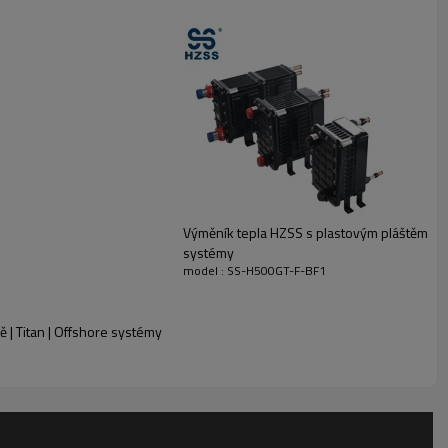
Výměník tepla HZSS s plastovým pláštěm | Che
systémy
model : SS-H500GT-F-BF1
 | Titan | Offshore systémy