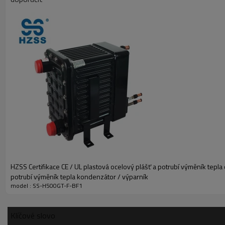
HZSS Certifikace CE / UL plastová ocelový plášť a potrubí výměník tepla
potrubí výměník tepla kondenzátor / výparník
model : SS-H500GT-F-BF1
Klíčové slovo