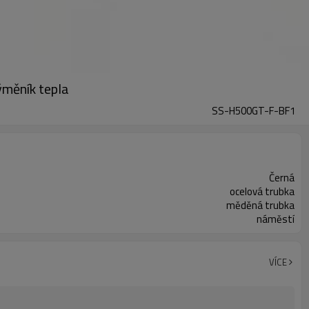
ýměník tepla
SS-H500GT-F-BF1
Černá
ocelová trubka
měděná trubka
náměstí
VÍCE