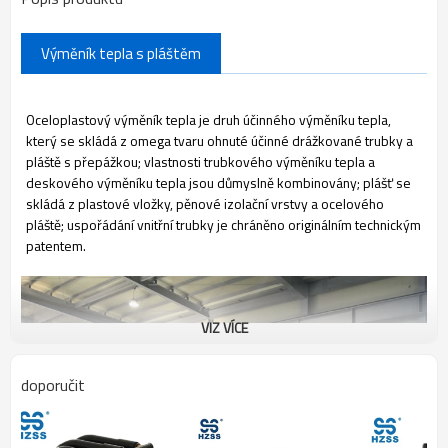
Výměník tepla s pláštěm
Oceloplastový výměník tepla je druh účinného výměníku tepla,
který se skládá z omega tvaru ohnuté účinné drážkované trubky a
pláště s přepážkou; vlastnosti trubkového výměníku tepla a
deskového výměníku tepla jsou důmyslně kombinovány; plášť se
skládá z plastové vložky, pěnové izolační vrstvy a ocelového
pláště; uspořádání vnitřní trubky je chráněno originálním technickým
patentem.
VIZ VÍCE
doporučit