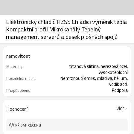
Elektronický chladič HZSS Chladicí výměník tepla
Kompaktní profil Mikrokanály Tepelný
management serverů a desek plošných spojů
nemovitost
titanová slitina, nerezová ocel,
Materiály
vysokoteplotní
Nemrznoucí směs, chladiva, hélium,
Použitelná média
vodík atd.
Podpora
Přizpůsobeno
Hodnocení
VÍCE
PŘIDAT RECENZI