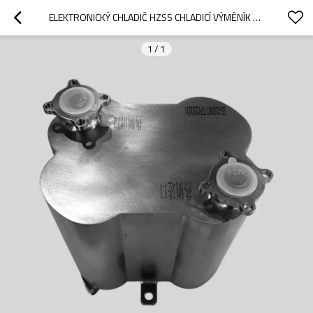
ELEKTRONICKÝ CHLADIČ HZSS CHLADICÍ VÝMĚNÍK TEPLA KOMPAKTNÍ PROFIL MIKROKANÁLY TEPELNÝ MANAGEMENT SERVERŮ A DESEK PLOŠNÝCH SPOJŮ
1
/
1