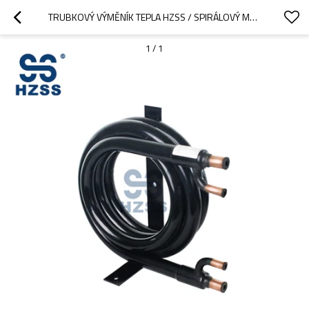
TRUBKOVÝ VÝMĚNÍK TEPLA HZSS / SPIRÁLOVÝ MĚDĚNÝ VÝMĚNÍK TEPLA S PLÁŠTĚM PRO PRŮMYSLOVÉ PROCESY
1
/
1