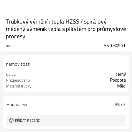
Trubkový výměník tepla HZSS / spirálový
měděný výměník tepla s pláštěm pro průmyslové
procesy
SS-0XX5GT
model
nemovitost
černý
barva
Podpora
Přizpůsobeno
Měď
Materiál trubky
Hodnocení
VÍCE
PŘIDAT RECENZI