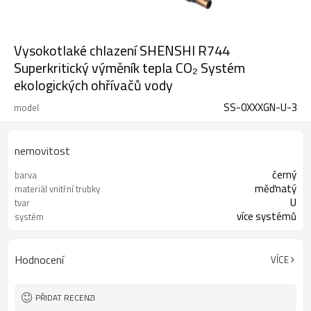
Vysokotlaké chlazení SHENSHI R744
Superkritický výměník tepla CO₂ Systém
ekologických ohřívačů vody
SS-0XXXGN-U-3
model
nemovitost
černý
barva
měďnatý
materiál vnitřní trubky
U
tvar
více systémů
systém
Hodnocení
VÍCE
PŘIDAT RECENZI