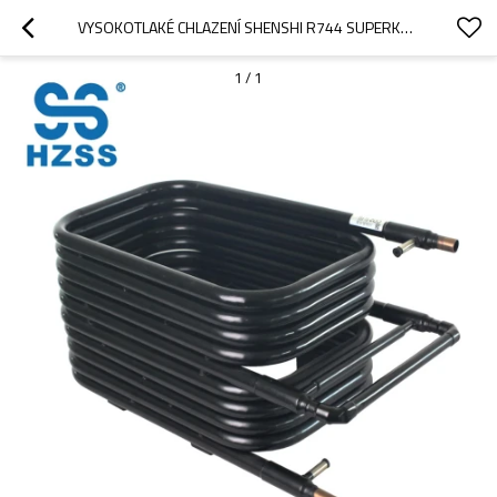
VYSOKOTLAKÉ CHLAZENÍ SHENSHI R744 SUPERKRITICKÝ VÝMĚNÍK TEPLA CO₂ SYSTÉM EKOLOGICKÝCH OHŘÍVAČŮ VODY
1
/
1