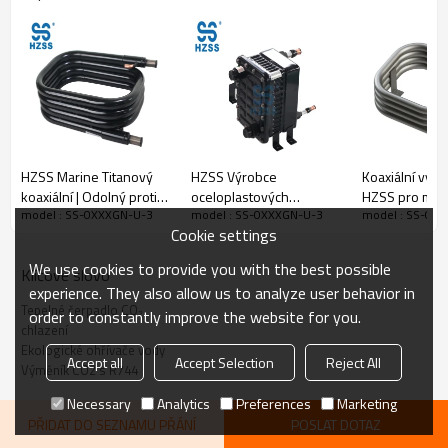
HZSS Marine Titanový
HZSS Výrobce
Koaxiální výmě
koaxiální | Odolný proti
oceloplastových
HZSS pro myč
model : SS-0XXXGN-U-3
model : SS-0XXXGN-U-3
model : SS-0X
mořské vodě | Titan |
plášťových výměníků
pračku, chladi
Cookie settings
Offshore systémy
tepla Chemicky odolné
We use cookies to provide you with the best possible
Klíčové slovo
experience. They also allow us to analyze user behavior in
Tepelné čerpadlo CO₂
order to constantly improve the website for you.
chlazení
Ekologické ohřívače vody
Accept all
Accept Selection
Reject All
Výměník CO2 s R744
Necessary
Analytics
Preferences
Marketing
PŘIDAT DO SEZNAMU PŘÁNÍ
POSLAT DOTAZ