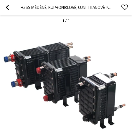
HZSS MĚDĚNÉ, KUPRONIKLOVÉ, CUNI-TITANOVÉ PLÁŠŤOVÉ A TRUBKOVÉ VÝMĚNÍKY TEPLA PRO LODĚ A POBŘEŽNÍ OBLASTI
1
/
1