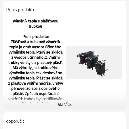
Popis produktu
Výměník tepla s plášťovou
trubkou
Profil produktu:
Plášťový
a trubkový výměník
tepla je druh vysoce účinného
výměníku tepla, který se skládá
z vysoce účinného
Ω
Vnitřní
trubky ve stylu a plastový plášť.
Má výhody jak trubkového
výměníku tepla, tak deskového
výměníku tepla.
Plášť
se skládá
z plastové vnitřní nádrže, vrstvy
pěnové izolace a ocelového
pláště. Způsob uspořádání
vnitřních trubek byl certifikován
jako náš technologický patent.
VIZ VÍCE
Plastový plášťový a trubkový výměník tepla
doporučit