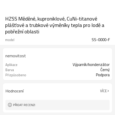
HZSS Měděné, kuproniklové, CuNi-titanové
plášťové a trubkové výměníky tepla pro lodě a
pobřežní oblasti
SS-0000-F
model
nemovitost
Výparník/kondenzátor
Aplikace
Černý
Barva
Podpora
Přizpůsobeno
Hodnocení
VÍCE
PŘIDAT RECENZI