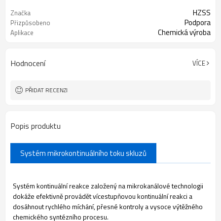
HZSS
Značka
Podpora
Přizpůsobeno
Chemická výroba
Aplikace
Hodnocení
VÍCE
PŘIDAT RECENZI
Popis produktu
Systém mikrokontinuálního toku skluzů
Systém kontinuální reakce založený na mikrokanálové technologii
dokáže efektivně provádět vícestupňovou kontinuální reakci a
dosáhnout rychlého míchání, přesné kontroly a vysoce výtěžného
chemického syntézního procesu.