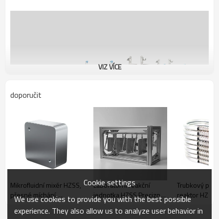
VIZ VÍCE
doporučit
Funkce
Cookie settings
Mikrofluidní mixér HZSS,
Laboratorní reakční
Trubkový průt
přesné míchání,
jednotka HZSS Precizní
reaktor HZSS 
We use cookies to provide you with the best possible
laboratorní a průmyslové
řízení Výzkumná a
kontinuální zp
experience. They also allow us to analyze user behavior in
míchání
vývojová zařízení
farmaceutické
1. vysoká účinnost reakce: Systém využívá technologii