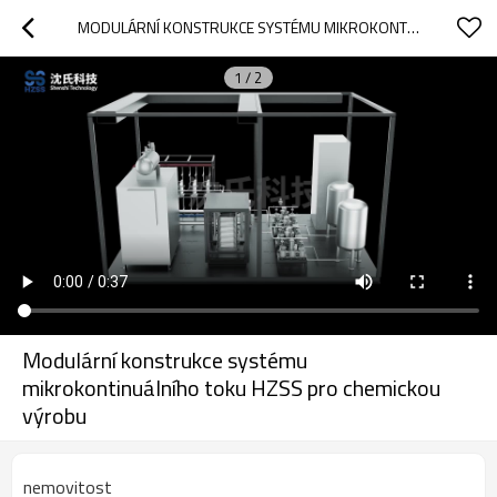
MODULÁRNÍ KONSTRUKCE SYSTÉMU MIKROKONTINUÁLNÍHO TOKU HZSS PRO CHEMICKOU VÝROBU
1
/
2
Modulární konstrukce systému
mikrokontinuálního toku HZSS pro chemickou
výrobu
nemovitost