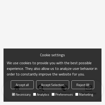
Cookie settings
We use cookies to provide you with the best possible
experience. They also allow us to analyze user behavior in
order to constantly improve the website for you.
Accept all
Accept Selection
Reject All
Domů
Vyhledávání
kategorie
Poslat dotaz
Necessary
Analytics
Preferences
Marketing