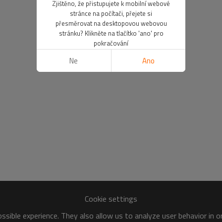
Zjištěno, že přistupujete k mobilní webové
stránce na počítači, přejete si
přesměrovat na desktopovou webovou
stránku? Klikněte na tlačítko 'ano' pro
pokračování
Ne
Ano
Cookie settings
sible experience. They also allow us to analyze user behavior in 