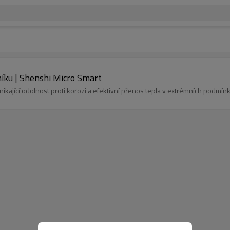
íku | Shenshi Micro Smart
ikající odolnost proti korozi a efektivní přenos tepla v extrémních podmín