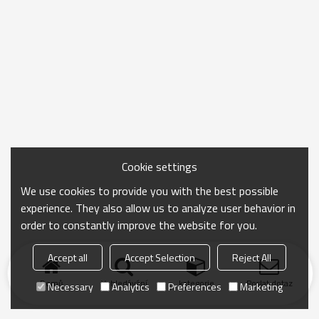
Cookie settings
We use cookies to provide you with the best possible
experience. They also allow us to analyze user behavior in
order to constantly improve the website for you.
Accept all
Accept Selection
Reject All
Domů
Vyhledávání
kategorie
Poslat dotaz
Necessary
Analytics
Preferences
Marketing