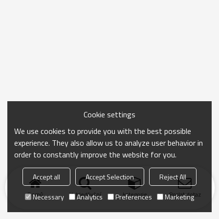
Cookie settings
We use cookies to provide you with the best possible
experience. They also allow us to analyze user behavior in
order to constantly improve the website for you.
Accept all
Accept Selection
Reject All
Domů
Vyhledávání
kategorie
Poslat dotaz
Necessary
Analytics
Preferences
Marketing