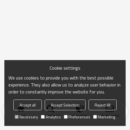
Cookie settings
We use cookies to provide you with the best possible
experience. They also allow us to analyze user behavior in
order to constantly improve the website for you.
Accept all
Accept Selection
Reject All
Domů
Vyhledávání
kategorie
Poslat dotaz
Necessary
Analytics
Preferences
Marketing