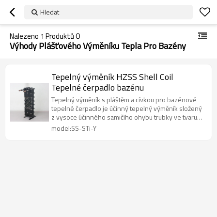
Hledat
Nalezeno
1
Produktů O
Výhody Plášťového Výměníku Tepla Pro Bazény
Tepelný výměník HZSS Shell Coil
Tepelné čerpadlo bazénu
Tepelný výměník s pláštěm a cívkou pro bazénové
tepelné čerpadlo je účinný tepelný výměník složený
z vysoce účinného samičího ohybu trubky ve tvaru
omega a plastového pláště; vlastnosti plášťového a
model:SS-STi-Y
trubkového tepelného výměníku a deskového
tepelného výměníku jsou důmyslně kombinovány;
plášť je vyroben z technických plastů; uspořádání
vnitřní trubky má originální technický patent.