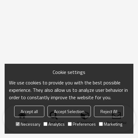
Cookie settings
We use cookies to provide you with the best possible
experience. They also allow us to analyze user behavior in
order to constantly improve the website for you.
Accept all
Accept Selection
Reject All
Domů
Vyhledávání
kategorie
Poslat dotaz
Necessary
Analytics
Preferences
Marketing