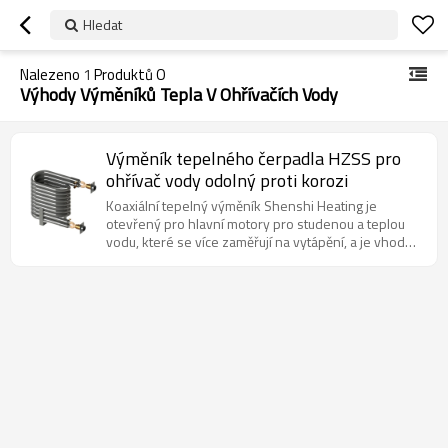
Hledat
Nalezeno
1
Produktů O
Výhody Výměníků Tepla V Ohřívačích Vody
Výměník tepelného čerpadla HZSS pro
ohřívač vody odolný proti korozi
Koaxiální tepelný výměník Shenshi Heating je
otevřený pro hlavní motory pro studenou a teplou
vodu, které se více zaměřují na vytápění, a je vhodný
zejména pro trh s „uhlí na elektřinu“. Vysoká účinnost
vytápění a chlazení. Tato řada koaxiálních tepelných
výměníků je navržena modulárně a je použitelná pro
širokou škálu modelů.