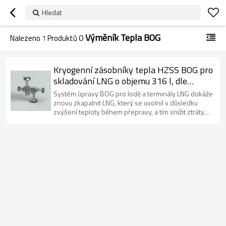
Hledat
Výměník Tepla BOG
Nalezeno
1
Produktů O
Kryogenní zásobníky tepla HZSS BOG pro
skladování LNG o objemu 316 l, dle
požadavků výrobce
Systém úpravy BOG pro lodě a terminály LNG dokáže
znovu zkapalnit LNG, který se uvolnil v důsledku
zvýšení teploty během přepravy, a tím snížit ztráty
zemního plynu.