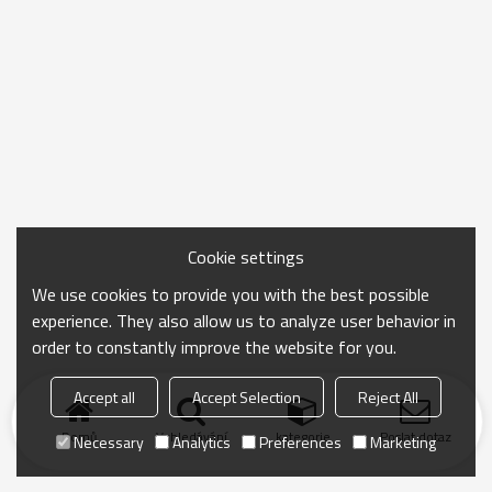
Cookie settings
We use cookies to provide you with the best possible
experience. They also allow us to analyze user behavior in
order to constantly improve the website for you.
Accept all
Accept Selection
Reject All
Domů
Vyhledávání
kategorie
Poslat dotaz
Necessary
Analytics
Preferences
Marketing