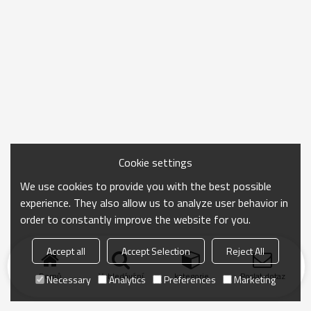
Cookie settings
We use cookies to provide you with the best possible
experience. They also allow us to analyze user behavior in
order to constantly improve the website for you.
Accept all
Accept Selection
Reject All
Domů
Vyhledávání
kategorie
Poslat dotaz
Necessary
Analytics
Preferences
Marketing