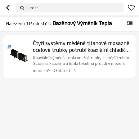
Hledat
Bazénový Výměník Tepla
Nalezeno
1
Produktů O
Čtyři systémy měděné titanové mosazné
ocelové trubky potrubí koaxiální chladiče
kondenzátor tepelné čerpadlo výměníku
Koaxiální výměník tepla vnitřní trubky a vnější trubky.
tepla
Studená kapalina a teplá tekutina proudí v mezeře.
model:SS-0360GT-U-4