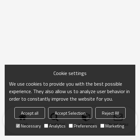
Cookie settings
We use cookies to provide you with the best possible
experience. They also allow us to analyze user behavior in
order to constantly improve the website for you.
Accept all
Accept Selection
Reject All
Domů
Vyhledávání
kategorie
Poslat dotaz
Necessary
Analytics
Preferences
Marketing