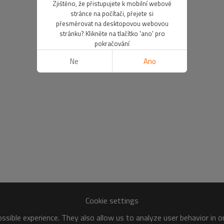
Zjištěno, že přistupujete k mobilní webové
stránce na počítači, přejete si
přesměrovat na desktopovou webovou
stránku? Klikněte na tlačítko 'ano' pro
pokračování
Ne
Ano
Cookie settings
sible experience. They also allow us to analyze user behavior in 