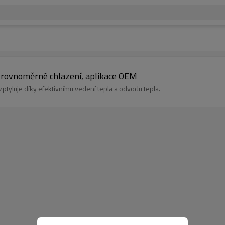
 rovnoměrné chlazení, aplikace OEM
ptyluje díky efektivnímu vedení tepla a odvodu tepla.