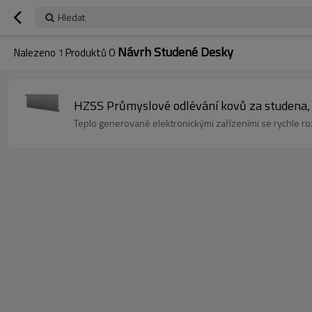
Hledat
Návrh Studené Desky
Nalezeno
1
Produktů O
HZSS Průmyslové odlévání kovů za studena,
Teplo generované elektronickými zařízeními se rychle roz