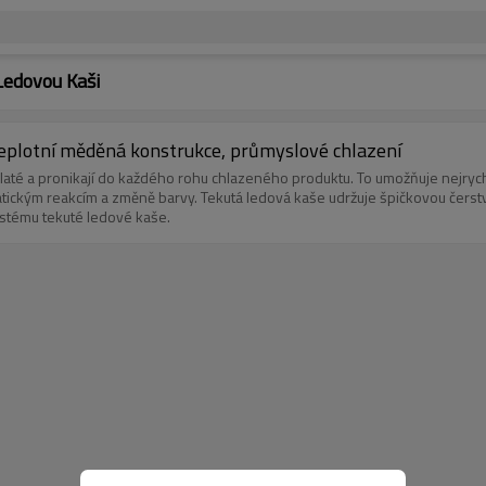
Ledovou Kaši
eplotní měděná konstrukce, průmyslové chlazení
kulaté a pronikají do každého rohu chlazeného produktu. To umožňuje nejryc
tickým reakcím a změně barvy. Tekutá ledová kaše udržuje špičkovou čerstv
ystému tekuté ledové kaše.