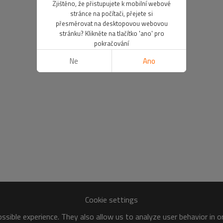
Zjištěno, že přistupujete k mobilní webové
stránce na počítači, přejete si
přesměrovat na desktopovou webovou
stránku? Klikněte na tlačítko 'ano' pro
pokračování
Ne
Ano
Cookie settings
sible experience. They also allow us to analyze user behavior in 