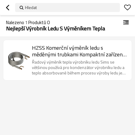
Hledat
Nalezeno
1
Produktů O
Nejlepší Výrobník Ledu S Výměníkem Tepla
HZSS Komerční výměník ledu s
měděnými trubkami Kompaktní zařízení
pro stravovací služby
Řadový výměník tepla výrobníku ledu Sims se
většinou používá pro kondenzátor výrobníku ledu a
teplo absorbované během procesu výroby ledu je
odváděno z kondenzátoru přes chladicí systém.