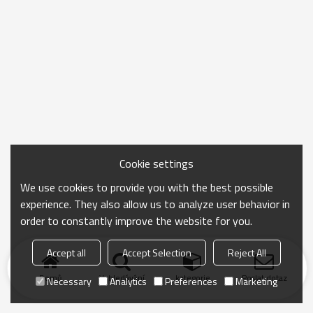
Cookie settings
We use cookies to provide you with the best possible
experience. They also allow us to analyze user behavior in
order to constantly improve the website for you.
Accept all
Accept Selection
Reject All
Domů
Vyhledávání
kategorie
Poslat dotaz
Necessary
Analytics
Preferences
Marketing