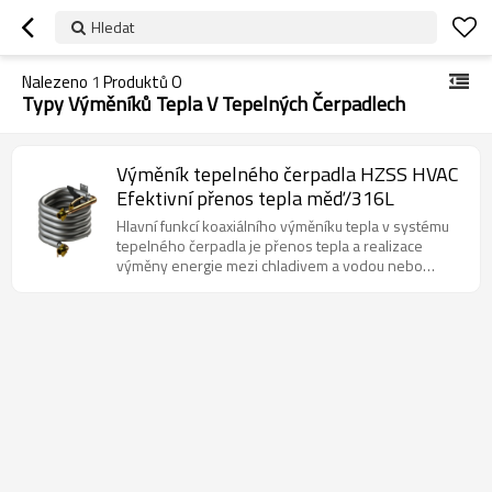
Hledat
Nalezeno
1
Produktů O
Typy Výměníků Tepla V Tepelných Čerpadlech
Výměník tepelného čerpadla HZSS HVAC
Efektivní přenos tepla měď/316L
Hlavní funkcí koaxiálního výměníku tepla v systému
tepelného čerpadla je přenos tepla a realizace
výměny energie mezi chladivem a vodou nebo
vzduchem za účelem dosažení účelu vytápění nebo
chlazení.