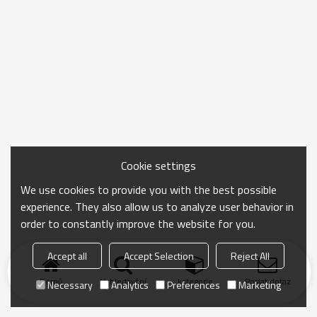
Cookie settings
We use cookies to provide you with the best possible
experience. They also allow us to analyze user behavior in
order to constantly improve the website for you.
Accept all
Accept Selection
Reject All
Domů
Vyhledávání
kategorie
Poslat dotaz
Necessary
Analytics
Preferences
Marketing