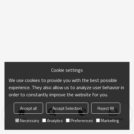
Cookie settings
We use cookies to provide you with the best possible
experience. They also allow us to analyze user behavior in
order to constantly improve the website for you.
Accept all
Accept Selection
Reject All
Domů
Vyhledávání
kategorie
Poslat dotaz
Necessary
Analytics
Preferences
Marketing