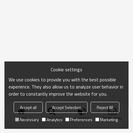
Cookie settings
We use cookies to provide you with the best possible
experience. They also allow us to analyze user behavior in
order to constantly improve the website for you.
Accept all
Accept Selection
Reject All
Domů
Vyhledávání
kategorie
Poslat dotaz
Necessary
Analytics
Preferences
Marketing