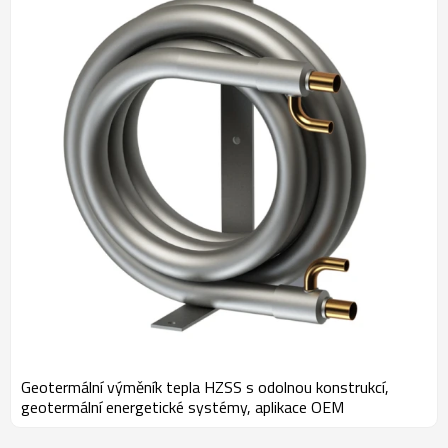
na přední pozici v tomto odvětví a přesnost a kvalita výrobků jsou
také na vedoucí pozici. Marketing Společnost HZSS se stala
nejkonkurenceschopnějším dodavatelem výměníků tepla na světě s
více než 160 partnery ve více než 50 zemích a regionech. Za
účelem lepšího obsluhování zákazníků zřídila společnost HZSS
zástupce v Jižní Koreji, České republice, Indii, Izraeli, Itálii a Indonésii.
Mise „Chytré řešení pro vás“ je dlouhodobým posláním a
neúnavným cílem společnosti HZSS. HZSS bude i nadále vyvíjet
miniaturní, energeticky úsporné, zelené a nízkouhlíkové produkty a
zařízení pro výměníky tepla, aby našim zákazníkům a společnosti
poskytovala nejefektivnější řešení. Produkty: Upřímně se těšíme na
spolupráci s vámi a na vytvoření lepšího „zeleného“ zítřka!
Geotermální výměník tepla HZSS s odolnou konstrukcí,
geotermální energetické systémy, aplikace OEM