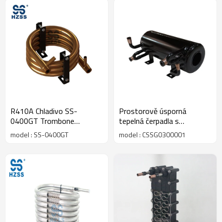
R410A Chladivo SS-
Prostorově úsporná
0400GT Trombone
tepelná čerpadla s
Condenser & Evaporator
výměníkem tepla HZSS
model : SS-0400GT
model : CSSG0300001
pro cívky WSHP
Coil-in-Shell