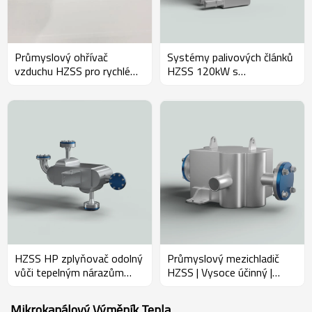
Průmyslový ohřívač
Systémy palivových článků
vzduchu HZSS pro rychlé
HZSS 120kW s
ohřevy, OEM aplikace
předehřívačem vodíku pro
vysoké teploty ze slitiny
Inconel
HZSS HP zplyňovač odolný
Průmyslový mezichladič
vůči tepelným nárazům
HZSS | Vysoce účinný |
Výroba syntézního plynu
Tyčový a deskový | Turbo
OEM Aplikace
Machinery
Mikrokanálový Výměník Tepla