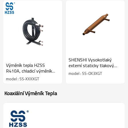
SHENSHI Vysokotlaký
Výměník tepla HZSS
externí staticky tlakový
R410A, chladicí výměník
klimatizační systém s
model : SS-0X3XGT
tepelného čerpadla,
rekuperací vzduchu, tepelná
model : SS-XXXXGT
ekologické chladicí systémy
účinnost
Koaxiální Výměník Tepla