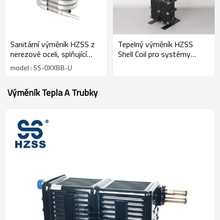
Sanitární výměník HZSS z
Tepelný výměník HZSS
nerezové oceli, splňující
Shell Coil pro systémy
požadavky FDA pro
akvakultury s mořskou
model : SS-0XXBB-U
zpracování potravin
vodou
Výměník Tepla A Trubky