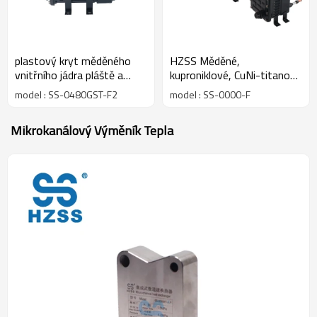
plastový kryt měděného
HZSS Měděné,
vnitřního jádra pláště a
kuproniklové, CuNi-titanové
trubkového výměníku tepla
plášťové a trubkové
model : SS-0480GST-F2
model : SS-0000-F
výměníky tepla pro lodě a
pobřežní oblasti
Mikrokanálový Výměník Tepla