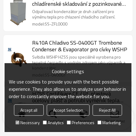
chladírenské skladování z pozinkované
oceli OEM aplikace
Odpařovací kondenzátor je druh zařízení pro
výměnu tepla pro chlazení chladicího zařízení.
model:SS-ZFL0000
R410A Chladivo SS-0400GT Trombone
Condenser & Evaporator pro cívky WSHP
Svítidla WSHP HZSS jsou speciálně vyrobena pro
tepelné čerpadlo s vodním zdrojem jako výparník a
kondenzátor
Cookie settings
model:SS-0400GT
We use cookies to provide you with the best possible
experience. They also allow us to analyze user behavior in
HZSS Certifikace CE / UL plastová
order to constantly improve the website for you.
ocelový plášť a potrubí výměník tepla
cupronickel potrubí výměník tepla
Koaxiální výměník tepla měděné vnitřní trubky a
Accept all
Accept Selection
Reject All
kondenzátor / výparník
vnější trubice. Průtok tekutiny tekoucí tekutinou a
proud tepla v mezeře.
Domů
Vyhledávání
kategorie
Poslat dotaz
Necessary
Analytics
Preferences
Marketing
model:SS-0120GSN-F