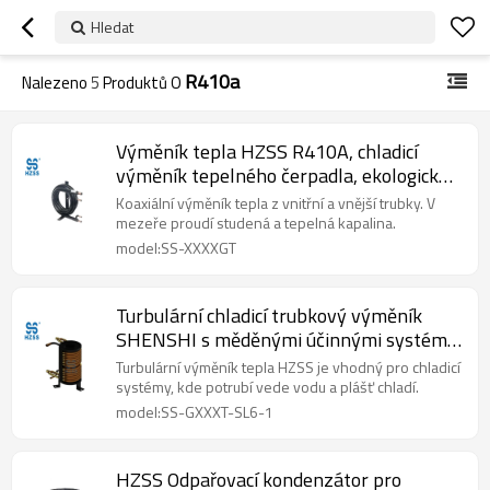
Hledat
R410a
Nalezeno
5
Produktů O
Výměník tepla HZSS R410A, chladicí
výměník tepelného čerpadla, ekologické
chladicí systémy
Koaxiální výměník tepla z vnitřní a vnější trubky. V
mezeře proudí studená a tepelná kapalina.
model:SS-XXXXGT
Turbulární chladicí trubkový výměník
SHENSHI s měděnými účinnými systémy
tepelných čerpadel
Turbulární výměník tepla HZSS je vhodný pro chladicí
systémy, kde potrubí vede vodu a plášť chladí.
model:SS-GXXXT-SL6-1
HZSS Odpařovací kondenzátor pro